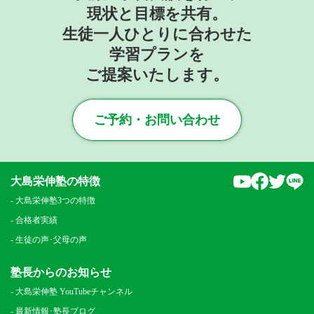
現状と目標を共有。
生徒一人ひとりに合わせた
学習プランを
ご提案いたします。
ご予約・お問い合わせ
YouTube
faceboo
Twitt
L
大島栄伸塾の特徴
大島栄伸塾3つの特徴
合格者実績
生徒の声･父母の声
塾長からのお知らせ
大島栄伸塾 YouTubeチャンネル
最新情報･塾長ブログ