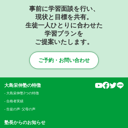
事前に学習面談を行い、
現状と目標を共有。
生徒一人ひとりに合わせた
学習プランを
ご提案いたします。
ご予約・お問い合わせ
YouTube
faceboo
Twitt
L
大島栄伸塾の特徴
大島栄伸塾3つの特徴
合格者実績
生徒の声･父母の声
塾長からのお知らせ