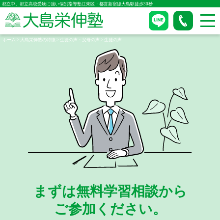
都立中、都立高校受験に強い個別指導塾江東区・都営新宿線大島駅徒歩30秒
ホーム
>
大島栄伸塾の特徴
>
生徒の声・父母の声
>
生徒の声
まずは無料学習相談から
ご参加ください。